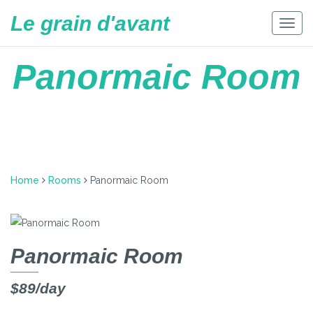
Skip
Le grain d'avant
to
Togg
content
navig
Panormaic Room
Home
Rooms
Panormaic Room
Panormaic Room
$89/day