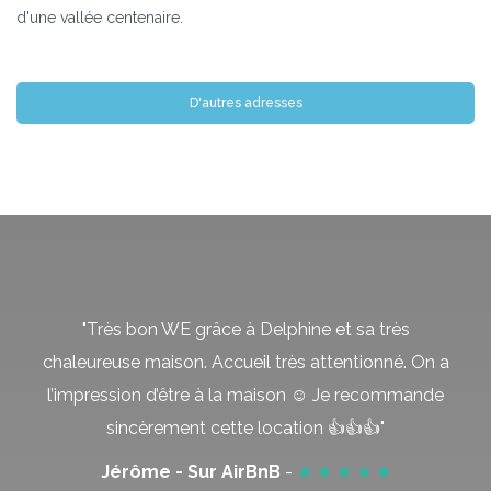
d'une vallée centenaire.
D'autres adresses
"Très bon WE grâce à Delphine et sa très
chaleureuse maison. Accueil très attentionné. On a
l’impression d’être à la maison ☺️ Je recommande
sincèrement cette location 👍👍👍"
Jérôme - Sur AirBnB
-
★ ★ ★ ★ ★