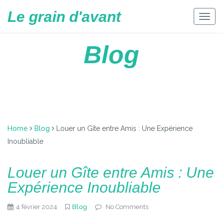
Skip
Le grain d'avant
to
Togg
content
navig
Blog
Home
Blog
Louer un Gîte entre Amis : Une Expérience
Inoubliable
Louer un Gîte entre Amis : Une
Expérience Inoubliable
4 février 2024
Blog
No Comments